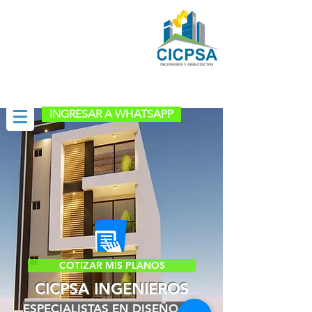
(01) 758-3753
(01) 917585218
cicpsa.sac@gmail.com
INGRESAR A WHATSAPP
COTIZAR MIS PLANOS
CICPSA INGENIEROS
ESPECIALISTAS EN DISEÑO DE