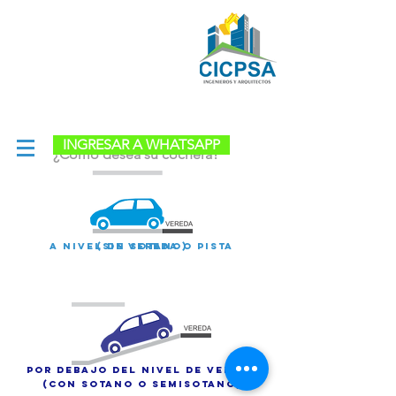
(01) 758-3753
(01) 917585218
cicpsa.sac@gmail.com
INGRESAR A WHATSAPP
¿Como desea su cochera
?
A nivel de vereda o pista
(SIN SOTANO)
Por debajo del nivel de vereda
(CON SOTANO O SEMISOTANO)